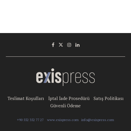
Teslimat Koşulları
İptal İade Prosedürü
Satış Politikası
Güvenli Ödeme
+90 552 352 77 27
www.exispress.com
info@exispress.com