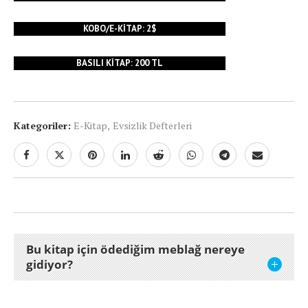
KOBO/E-KITAP: 2$
BASILI KITAP: 200 TL
Kategoriler:
E-Kitap
,
Evsizlik Defterleri
Bu kitap için ödediğim meblağ nereye
gidiyor?